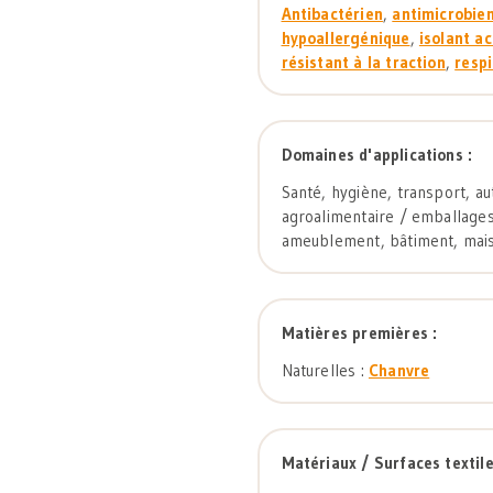
Antibactérien
,
antimicrobie
hypoallergénique
,
isolant a
résistant à la traction
,
resp
Domaines d'applications :
Santé, hygiène, transport, a
agroalimentaire / emballages
ameublement, bâtiment, mais
Matières premières :
Naturelles :
Chanvre
Matériaux / Surfaces textile