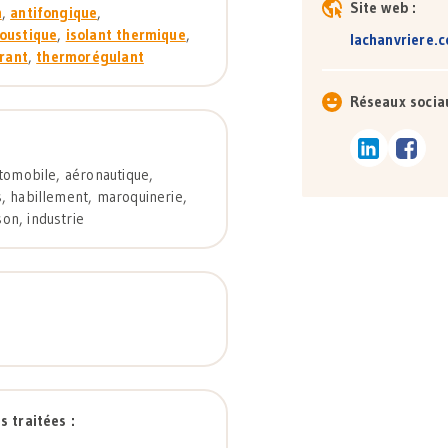
Site web :
n
,
antifongique
,
coustique
,
isolant thermique
,
lachanvriere.
irant
,
thermorégulant
Réseaux sociau
utomobile, aéronautique,
, habillement, maroquinerie,
on, industrie
s traitées :