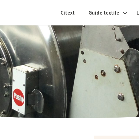
Citext
Guide textile
L